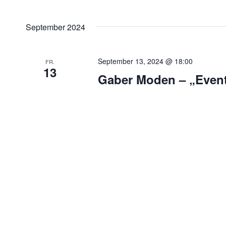
nach
Ansichten,
Datum
Veranstaltungen
wählen.
Navigation
September 2024
Schlüsselwort.
September 13, 2024 @ 18:00
FR.
13
Gaber Moden – „Even