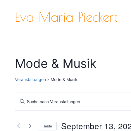
Zum
Inhalt
Eva Maria Pieckert
springen
Mode & Musik
Veranstaltungen
Mode & Musik
Veranstaltungen
Veranstaltungen
Bitte
Schlüsselwort
Suche
eingeben.
und
September 13, 20
Suche
Heute