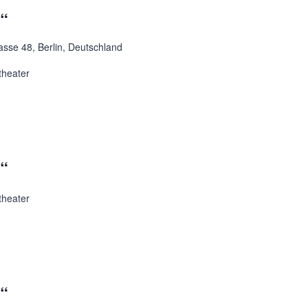
t“
asse 48, Berlin, Deutschland
theater
t“
theater
t“