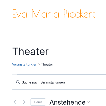
Zum
Inhalt
Eva Maria Pieckert
springen
Theater
Veranstaltungen
Theater
Veranstaltungen
Veranstaltungen
Bitte
Schlüsselwort
Suche
eingeben.
und
Anstehende
Suche
Heute