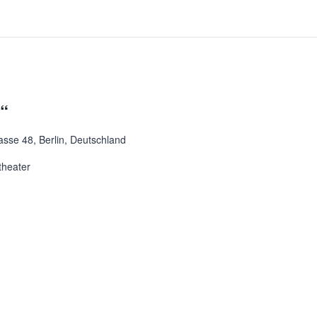
t“
asse 48, Berlin, Deutschland
theater