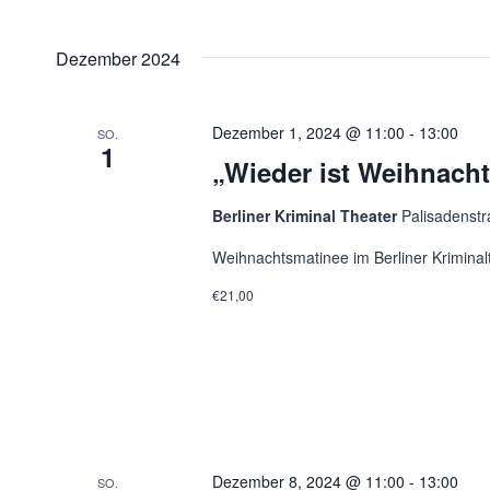
nach
Ansichten,
Datum
Veranstaltungen
wählen.
Navigation
Dezember 2024
Schlüsselwort.
Dezember 1, 2024 @ 11:00
-
13:00
SO.
1
„Wieder ist Weihnach
Berliner Kriminal Theater
Palisadenstr
Weihnachtsmatinee im Berliner Kriminal
€21,00
Dezember 8, 2024 @ 11:00
-
13:00
SO.