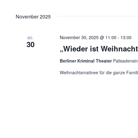
nach
Ansichten,
Datum
Veranstaltungen
wählen.
Navigation
November 2025
Schlüsselwort.
November 30, 2025 @ 11:00
-
13:00
SO.
30
„Wieder ist Weihnach
Berliner Kriminal Theater
Palisadenstr
Weihnachtsmatinee für die ganze Familie