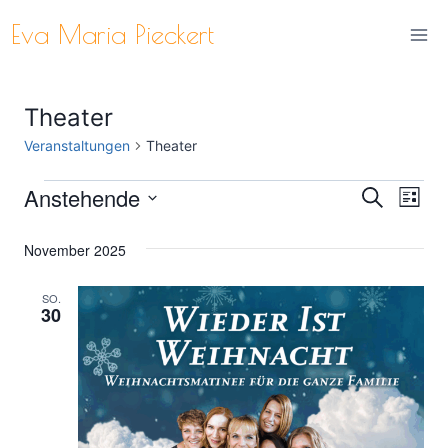
Zum
Eva Maria Pieckert
Inhalt
springen
Theater
Veranstaltungen
Theater
Anstehende
Veranstaltungen
Ver
Verans
Suche
Liste
Datum
Ans
Suche
November 2025
wählen.
Nav
und
SO.
30
Ansich
Naviga