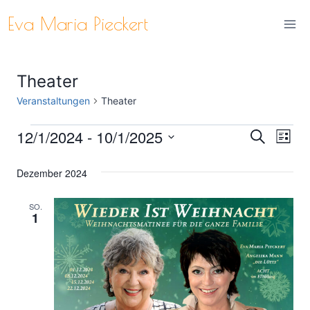
Zum
Eva Maria Pieckert
Inhalt
springen
Theater
Veranstaltungen
Theater
12/1/2024
 - 
10/1/2025
Veranstaltungen
Ver
Verans
Suche
Liste
Datum
Ans
Suche
Dezember 2024
wählen.
Nav
und
SO.
1
Ansich
Naviga