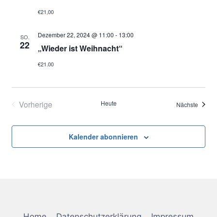
€21,00
Dezember 22, 2024 @ 11:00
-
13:00
SO.
22
„Wieder ist Weihnacht“
€21.00
Vorherige
Heute
Verans
Nächste
Veranstaltungen
Kalender abonnieren
Home
Datenschutzerklärung
Impressum