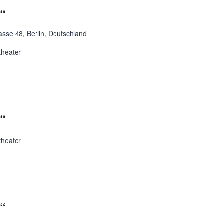
t“
asse 48, Berlin, Deutschland
theater
t“
theater
t“