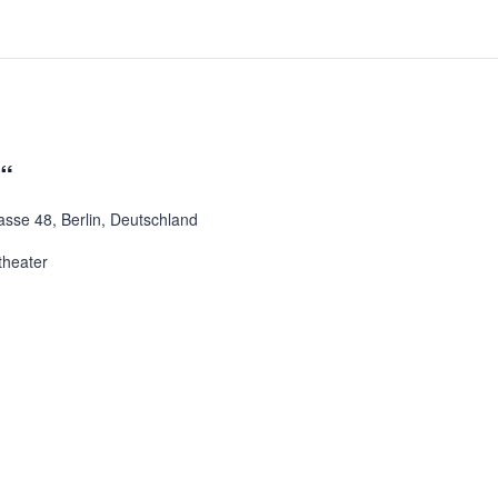
t“
asse 48, Berlin, Deutschland
theater