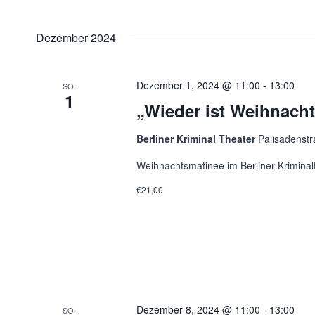
nach
Ansichten,
Datum
Veranstaltungen
wählen.
Navigation
Dezember 2024
Schlüsselwort.
Dezember 1, 2024 @ 11:00
-
13:00
SO.
1
„Wieder ist Weihnach
Berliner Kriminal Theater
Palisadenstr
Weihnachtsmatinee im Berliner Kriminal
€21,00
Dezember 8, 2024 @ 11:00
-
13:00
SO.