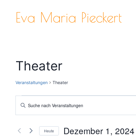
Zum
Inhalt
Eva Maria Pieckert
springen
Theater
Veranstaltungen
Theater
Veranstaltungen
Veranstaltungen
Bitte
Schlüsselwort
Suche
eingeben.
und
Dezember 1, 2024
Suche
Heute