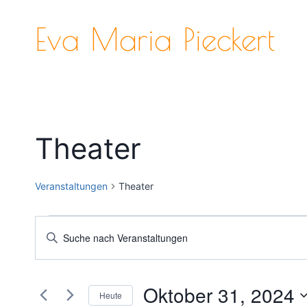
Zum
Inhalt
Eva Maria Pieckert
springen
Theater
Veranstaltungen
Theater
Veranstaltungen
Veranstaltungen
Bitte
Schlüsselwort
für
Suche
eingeben.
Oktober
und
Oktober 31, 2024
Suche
Heute