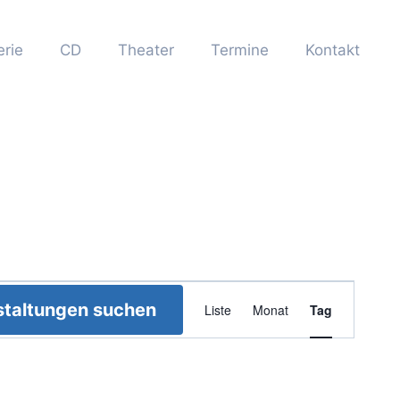
erie
CD
Theater
Termine
Kontakt
Veranstaltun
staltungen suchen
Liste
Monat
Tag
Ansichten-
Navigation