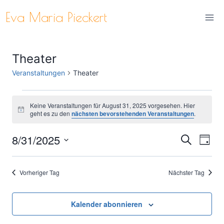
Zum
Eva Maria Pieckert
Inhalt
springen
Theater
Veranstaltungen
Theater
Veranstaltungen
Keine Veranstaltungen für August 31, 2025 vorgesehen. Hier
Hinweis
geht es zu den
nächsten bevorstehenden Veranstaltungen
.
für
8/31/2025
Ver
August
Verans
Suche
Tag
Datum
Ans
31,
Suche
wählen.
Vorheriger Tag
Nächster Tag
Nav
2025
und
Ansich
Kalender abonnieren