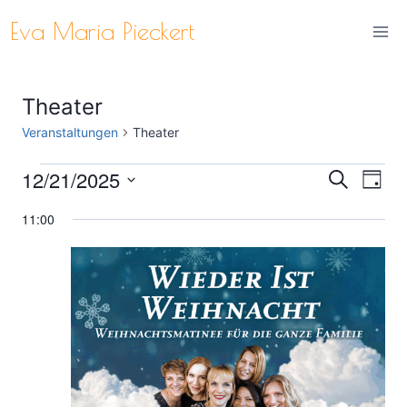
Zum
Eva Maria Pieckert
Inhalt
springen
Theater
Veranstaltungen
Theater
12/21/2025
Veranstaltungen
Ver
Verans
Suche
Tag
Datum
Ans
für
Suche
11:00
wählen.
Nav
Dezember
und
21,
Ansich
2025
Naviga