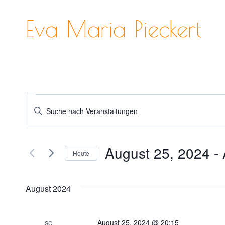
Zum
Inhalt
Eva Maria Pieckert
springen
Veranstaltungen
Veranstaltungen
Bitte
Schlüsselwort
Suche
eingeben.
und
August 25, 2024
 - 
Suche
Heute
nach
Ansichten,
Datum
Veranstaltungen
wählen.
Navigation
August 2024
Schlüsselwort.
August 25, 2024 @ 20:15
SO.