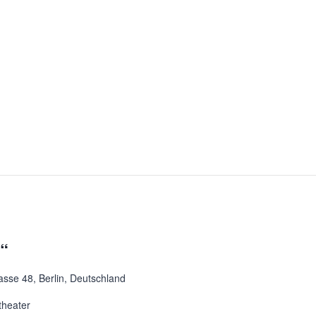
t“
asse 48, Berlin, Deutschland
theater