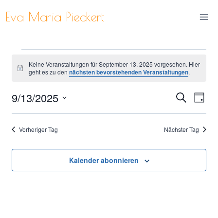
Zum
Eva Maria Pieckert
Inhalt
springen
Veranstaltungen
Keine Veranstaltungen für September 13, 2025 vorgesehen. Hier
Hinweis
geht es zu den
nächsten bevorstehenden Veranstaltungen
.
für
9/13/2025
Ver
Verans
Suche
Tag
September
Datum
Ans
Suche
wählen.
13,
Vorheriger Tag
Nächster Tag
Nav
und
2025
Ansich
Kalender abonnieren
Naviga