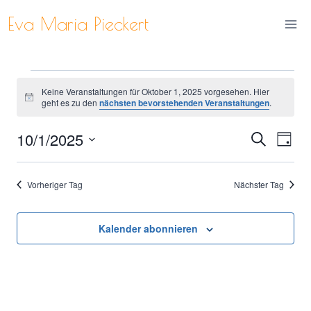
Zum
Eva Maria Pieckert
Inhalt
springen
Veranstaltungen
Keine Veranstaltungen für Oktober 1, 2025 vorgesehen. Hier
Hinweis
geht es zu den
nächsten bevorstehenden Veranstaltungen
.
für
10/1/2025
Ver
Verans
Suche
Tag
Oktober
Datum
Ans
Suche
wählen.
1,
Vorheriger Tag
Nächster Tag
Nav
und
2025
Ansich
Kalender abonnieren
Naviga