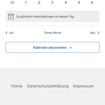
0
0
0
0
0
0
0
31
1
2
3
4
5
6
Veranstaltungen
Veranstaltungen
Veranstaltungen
Veranstaltungen
Veranstaltungen
Veranstaltungen
Veranst
Es gibt keine Veranstaltungen an diesem Tag.
Hinweis
Juli
Dieser Monat
Sep.
Kalender abonnieren
Home
Datenschutzerklärung
Impressum