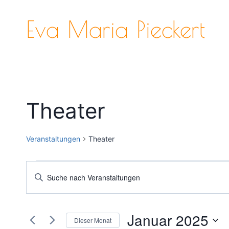
Zum
Inhalt
Eva Maria Pieckert
springen
Theater
Veranstaltungen
Theater
Veranstaltungen
Veranstaltungen
Bitte
Schlüsselwort
Suche
eingeben.
und
Januar 2025
Suche
Dieser Monat