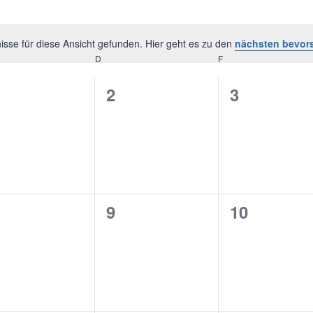
sse für diese Ansicht gefunden. Hier geht es zu den
nächsten bevor
Hinweis
TWOCH
D
DONNERSTAG
F
FREITAG
0
0
2
3
ranstaltungen,
Veranstaltungen,
Veranstal
0
0
9
10
ranstaltungen,
Veranstaltungen,
Veranstal