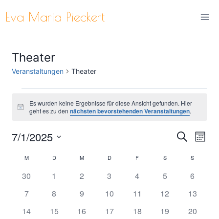
Zum
Eva Maria Pieckert
Inhalt
springen
Theater
Veranstaltungen
Theater
Veranstaltungen
Es wurden keine Ergebnisse für diese Ansicht gefunden. Hier
Hinweis
geht es zu den
nächsten bevorstehenden Veranstaltungen
.
7/1/2025
Ver
Verans
Suche
Monat
Datum
Ans
Suche
M
MONTAG
D
DIENSTAG
M
MITTWOCH
D
DONNERSTAG
F
FREITAG
S
SAMSTAG
S
SONNTA
Kalender
wählen.
Nav
0
0
0
0
0
0
0
30
1
2
3
4
5
6
und
von
Veranstaltungen
Veranstaltungen
Veranstaltungen
Veranstaltungen
Veranstaltungen
Veranstaltungen
Veranst
0
0
0
0
0
0
0
7
8
9
10
11
12
13
Ansich
Veranstaltungen
Veranstaltungen
Veranstaltungen
Veranstaltungen
Veranstaltungen
Veranstaltungen
Veranstaltungen
Veransta
0
0
0
0
0
0
0
14
15
16
17
18
19
20