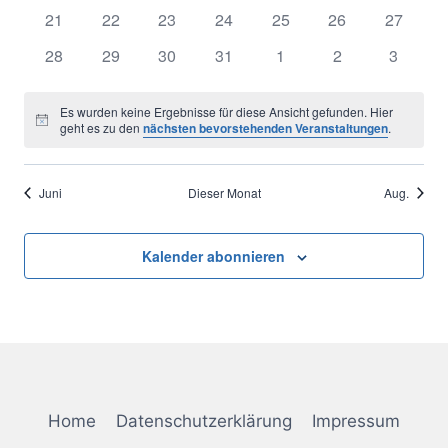
Naviga
Veranstaltungen
Veranstaltungen
Veranstaltungen
Veranstaltungen
Veranstaltungen
Veranstaltungen
Veransta
0
0
0
0
0
0
0
21
22
23
24
25
26
27
Veranstaltungen
Veranstaltungen
Veranstaltungen
Veranstaltungen
Veranstaltungen
Veranstaltungen
Veransta
0
0
0
0
0
0
0
28
29
30
31
1
2
3
Veranstaltungen
Veranstaltungen
Veranstaltungen
Veranstaltungen
Veranstaltungen
Veranstaltungen
Veranst
Es wurden keine Ergebnisse für diese Ansicht gefunden. Hier
Hinweis
geht es zu den
nächsten bevorstehenden Veranstaltungen
.
Juni
Dieser Monat
Aug.
Kalender abonnieren
Home
Datenschutzerklärung
Impressum